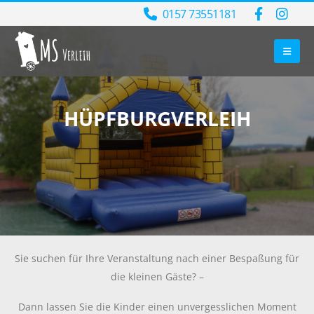
0157 73551181
HÜPFBURGVERLEIH
Sie suchen für Ihre Veranstaltung nach einer Bespaßung für
die kleinen Gäste? –
Dann lassen Sie die Kinder einen unvergesslichen Moment